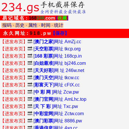
易 记 域 名：
168
248
.com
[
收藏
]
报码
·
历史
·
属性
·
时间
·
统计
永 久 网 址：
9 1 8
. p w
【保存】
【进发布页】
🔜
[
澳门之家
]网址 AmZj.cc
【进发布页】
🔜
[
天空彩票
]网址 tkcp.org
【进发布页】
🔜
[
168 彩票
]网址 168cp.in
【进发布页】
🔜
[
白姐最准
]网址 bj246.com
【进发布页】
🔜
[
天天好彩
]网 址 246w.net
【进发布页】
🔜
[
澳门天空
]网址 tkcw.cc
【进发布页】
🔜
[
彩富天下
]网址 cFtX.cc
【进发布页】
🔜
[
中 彩 网
]网址 Zcw.pw
【进发布页】
🔜
[
澳门官网
]网址 AmLhc.top
【进发布页】
🔜
[
天 下 彩
]网址 Txc.pw
【进发布页】
🔜
[
中彩堂网
]网址 Zctw.com
【进发布页】
🔜
[
澳门彩票
]网址 8886.pw
【进发布页】
🔜
[
香港信息
]网址 4xg.cc