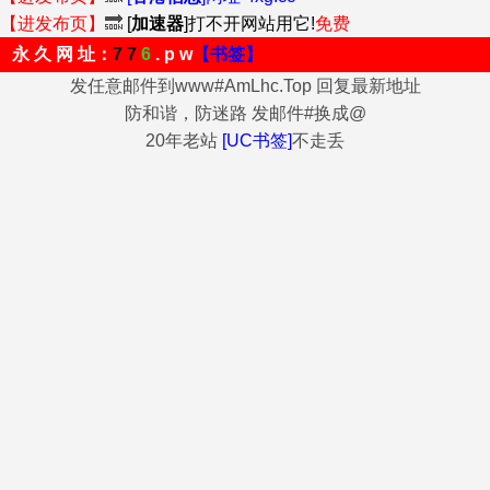
【进发布页】
🔜
[
加速器
]打不开网站用它!
免费
永 久 网 址：
7 7
6
. p w
【书签】
发任意邮件到www#AmLhc.Top 回复最新地址
防和谐，防迷路 发邮件#换成@
20年老站
[UC书签]
不走丢