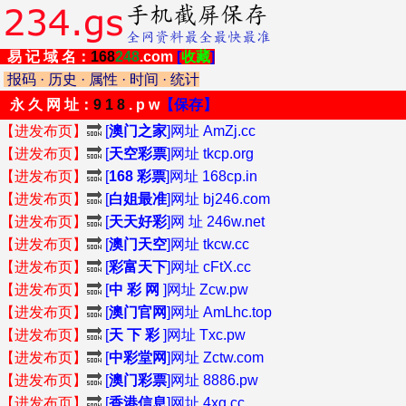
易 记 域 名：
168
248
.com
[
收藏
]
报码
·
历史
·
属性
·
时间
·
统计
永 久 网 址：
9 1 8
. p w
【保存】
【进发布页】
🔜
[
澳门之家
]网址 AmZj.cc
【进发布页】
🔜
[
天空彩票
]网址 tkcp.org
【进发布页】
🔜
[
168 彩票
]网址 168cp.in
【进发布页】
🔜
[
白姐最准
]网址 bj246.com
【进发布页】
🔜
[
天天好彩
]网 址 246w.net
【进发布页】
🔜
[
澳门天空
]网址 tkcw.cc
【进发布页】
🔜
[
彩富天下
]网址 cFtX.cc
【进发布页】
🔜
[
中 彩 网
]网址 Zcw.pw
【进发布页】
🔜
[
澳门官网
]网址 AmLhc.top
【进发布页】
🔜
[
天 下 彩
]网址 Txc.pw
【进发布页】
🔜
[
中彩堂网
]网址 Zctw.com
【进发布页】
🔜
[
澳门彩票
]网址 8886.pw
【进发布页】
🔜
[
香港信息
]网址 4xg.cc