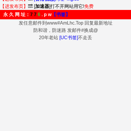
【进发布页】
🔜
[
加速器
]打不开网站用它!
免费
永 久 网 址：
7 7
6
. p w
【书签】
发任意邮件到www#AmLhc.Top 回复最新地址
防和谐，防迷路 发邮件#换成@
20年老站
[UC书签]
不走丢