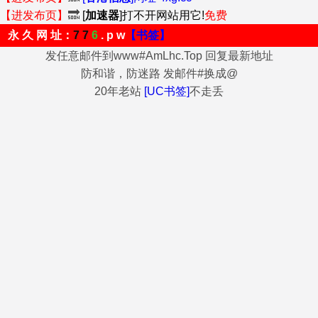
【进发布页】
🔜
[
加速器
]打不开网站用它!
免费
永 久 网 址：
7 7
6
. p w
【书签】
发任意邮件到www#AmLhc.Top 回复最新地址
防和谐，防迷路 发邮件#换成@
20年老站
[UC书签]
不走丢